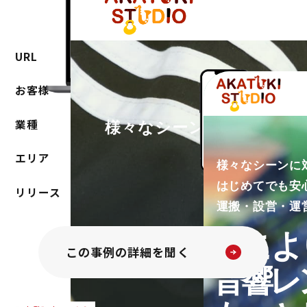
https://akatukistudio.jp/
URL
AKATUKI STUDIO様
お客様
メディア・芸能・音楽
業種
大阪府
エリア
2026年
リリース
この事例の詳細を聞く